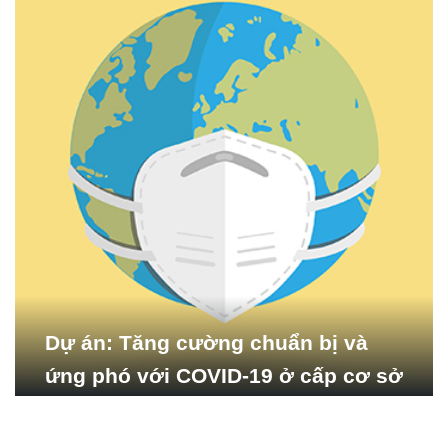
Dự án: Tăng cường chuẩn bị và
ứng phó với COVID-19 ở cấp cơ sở
tại Việt Nam