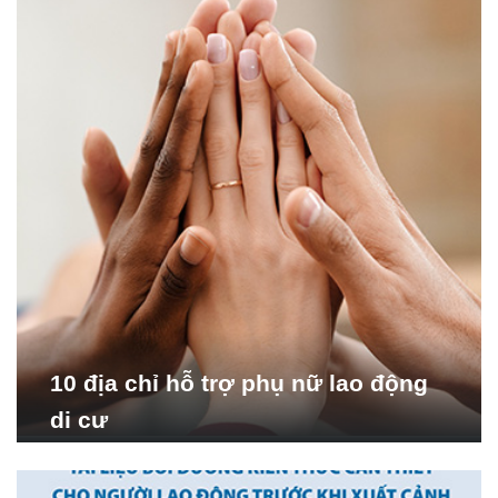
10 địa chỉ hỗ trợ phụ nữ lao động
di cư