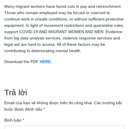
Many migrant workers have faced cuts in pay and retrenchment.
Those who remain employed may be forced or coerced to
continue work in unsafe conditions, or without sufficient protective
equipment. In light of movement restrictions and quarantine rules,
support COVID-19 AND MIGRANT WOMEN AND MEN: Evidence
from big data analysis services, violence response services and
legal aid are hard to access. All of these factors may be
contributing to deteriorating mental health.
Download the PDF
HERE.
Điều
hướng
Trả lời
bài
Email của bạn sẽ không được hiển thị công khai.
Các trường bắt
buộc được đánh dấu
*
viết
Bình luận
*