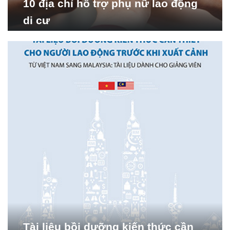
10 địa chỉ hỗ trợ phụ nữ lao động
di cư
Tài liệu bồi dưỡng kiến thức cần