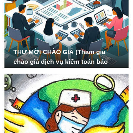
THƯ MỜI CHÀO GIÁ (Tham gia
chào giá dịch vụ kiểm toán báo
cáo tài chính năm 2024 của Viện
Nghiên cứu Phát triển Xã
hội_ISDS)