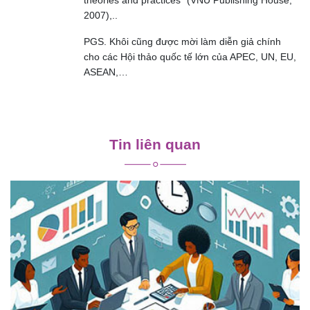
theories and practices” (VNU Publishing House,
2007),..
PGS. Khôi cũng được mời làm diễn giả chính
cho các Hội thảo quốc tế lớn của APEC, UN, EU,
ASEAN,…
Điều
hướng
Tin liên quan
bài
viết