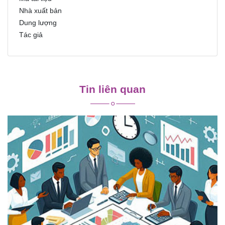
Nhà xuất bản
Dung lượng
Tác giả
Điều
hướng
Tin liên quan
bài
viết