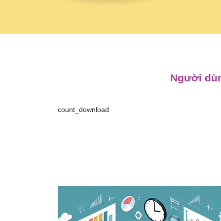
Người dùn
count_download
Điều
hướng
bài
viết