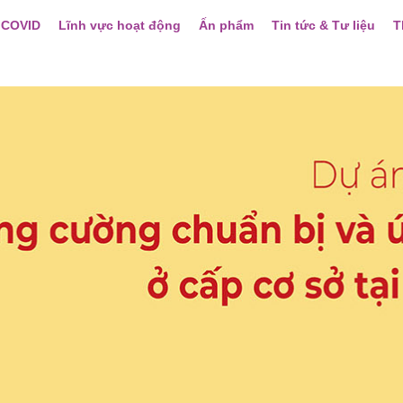
 COVID
Lĩnh vực hoạt động
Ấn phẩm
Tin tức & Tư liệu
T