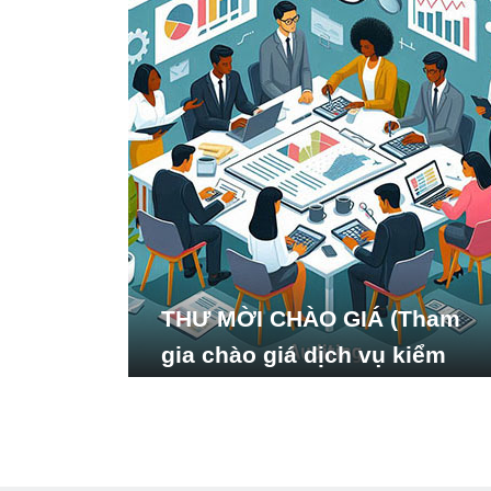
THƯ MỜI CHÀO GIÁ (Tham
gia chào giá dịch vụ kiểm
toán báo cáo tài chính năm
2024 của Viện Nghiên cứu
Phát triển Xã hội_ISDS)