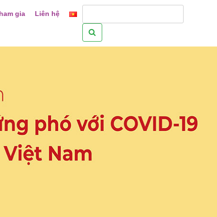
ham gia
Liên hệ
Tìm
kiếm
cho: