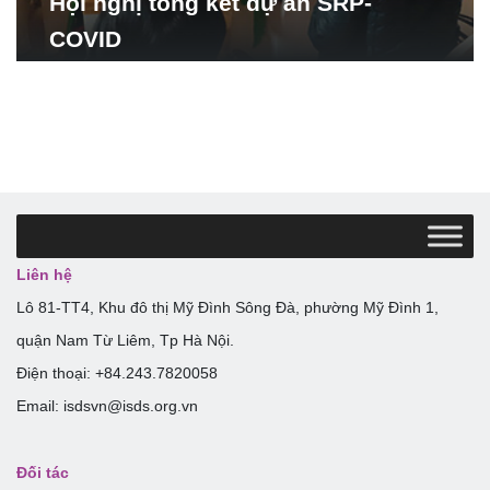
Hội nghị tổng kết dự án SRP-
COVID
Liên hệ
Lô 81-TT4, Khu đô thị Mỹ Đình Sông Đà, phường Mỹ Đình 1,
quận Nam Từ Liêm, Tp Hà Nội.
Điện thoại: +84.243.7820058
Email: isdsvn@isds.org.vn
Đối tác