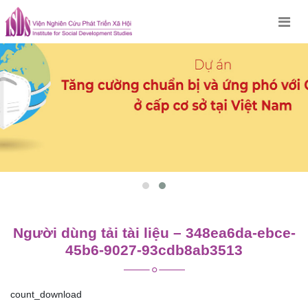
Skip
to
content
Người dùng tải tài liệu – 348ea6da-ebce-
45b6-9027-93cdb8ab3513
count_download