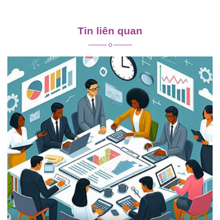
Điều
hướng
Tin liên quan
bài
viết