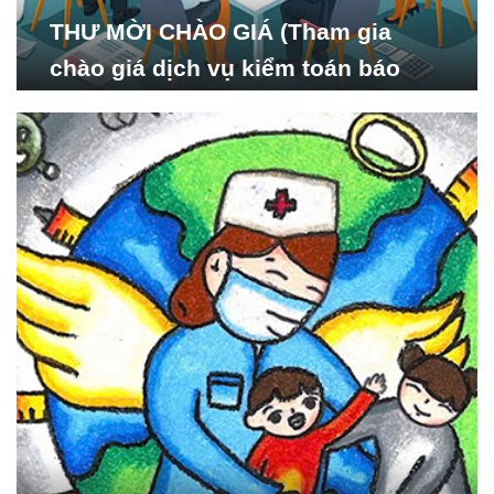
THƯ MỜI CHÀO GIÁ (Tham gia
chào giá dịch vụ kiểm toán báo
cáo tài chính năm 2024 của Viện
Nghiên cứu Phát triển Xã
hội_ISDS)