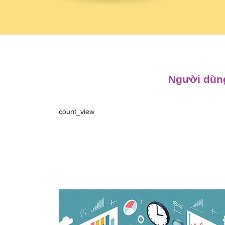
Người dùng
count_view
Điều
hướng
bài
viết