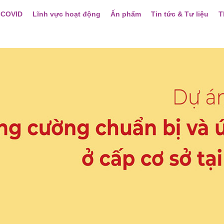
 COVID
Lĩnh vực hoạt động
Ấn phẩm
Tin tức & Tư liệu
T