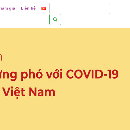
ham gia
Liên hệ
Tìm
kiếm
cho: