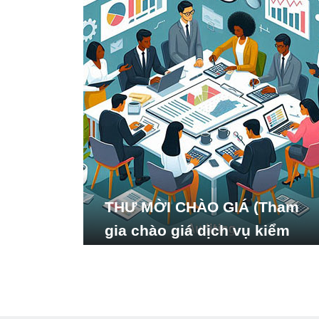
THƯ MỜI CHÀO GIÁ (Tham
gia chào giá dịch vụ kiểm
toán báo cáo tài chính năm
2024 của Viện Nghiên cứu
Phát triển Xã hội_ISDS)