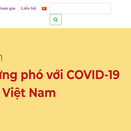
ham gia
Liên hệ
Tìm
kiếm
cho: