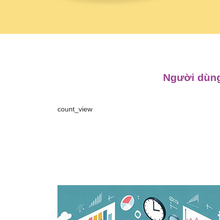
Người dùng
count_view
Điều
hướng
bài
viết