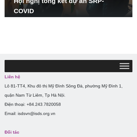
Hội nghị tổng kết dự án SRP-
COVID
Liên hệ
Lô 81-TT4, Khu đô thị Mỹ Đình Sông Đà, phường Mỹ Đình 1,
quận Nam Từ Liêm, Tp Hà Nội.
Điện thoại: +84.243.7820058
Email: isdsvn@isds.org.vn
Đối tác