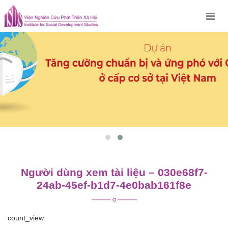
Skip
to
content
Người dùng xem tài liệu – 030e68f7-
24ab-45ef-b1d7-4e0bab161f8e
count_view