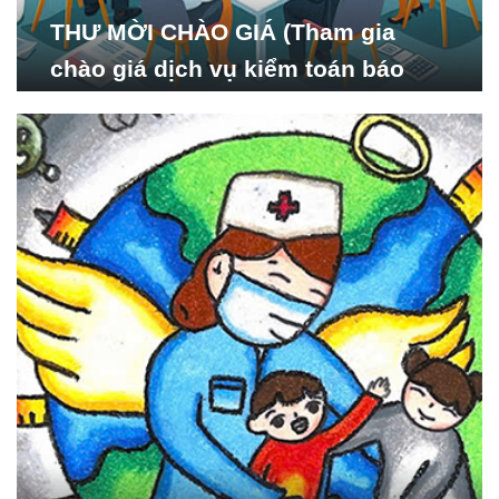
THƯ MỜI CHÀO GIÁ (Tham gia
chào giá dịch vụ kiểm toán báo
cáo tài chính năm 2024 của Viện
Nghiên cứu Phát triển Xã
hội_ISDS)