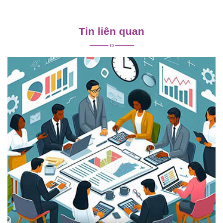
Điều
hướng
Tin liên quan
bài
viết