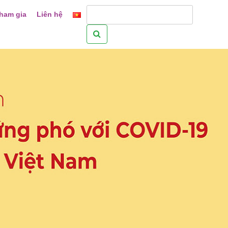
ham gia
Liên hệ
Tìm
kiếm
cho: