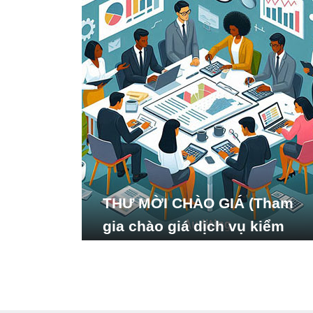
THƯ MỜI CHÀO GIÁ (Tham
gia chào giá dịch vụ kiểm
toán báo cáo tài chính năm
2024 của Viện Nghiên cứu
Phát triển Xã hội_ISDS)