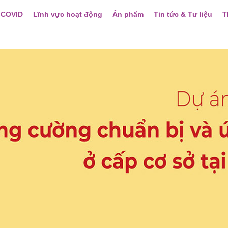
 COVID
Lĩnh vực hoạt động
Ấn phẩm
Tin tức & Tư liệu
T