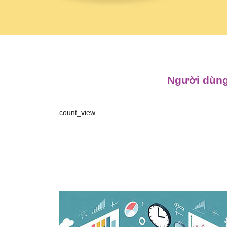
Người dùng
count_view
Điều
hướng
bài
viết