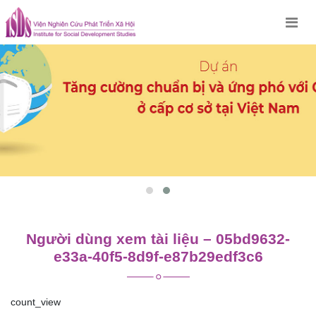
Skip
to
content
Người dùng xem tài liệu – 05bd9632-
e33a-40f5-8d9f-e87b29edf3c6
count_view