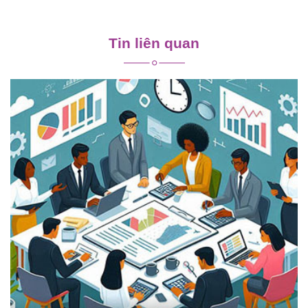
Điều
hướng
Tin liên quan
bài
viết