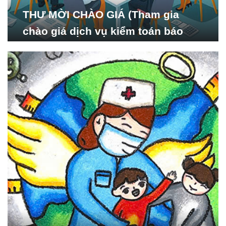
THƯ MỜI CHÀO GIÁ (Tham gia
chào giá dịch vụ kiểm toán báo
cáo tài chính năm 2024 của Viện
Nghiên cứu Phát triển Xã
hội_ISDS)