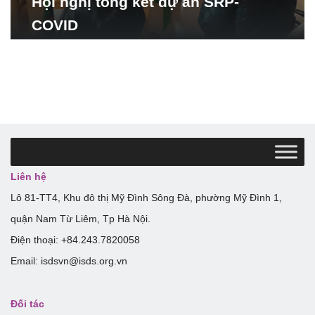
Hội nghị tổng kết dự án SRP-
COVID
Liên hệ
Lô 81-TT4, Khu đô thị Mỹ Đình Sông Đà, phường Mỹ Đình 1,
quận Nam Từ Liêm, Tp Hà Nội.
Điện thoại: +84.243.7820058
Email: isdsvn@isds.org.vn
Đối tác