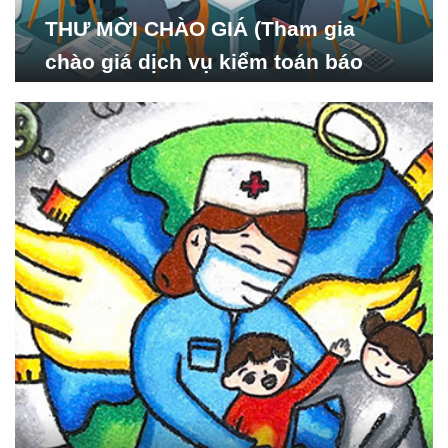
THƯ MỜI CHÀO GIÁ (Tham gia
chào giá dịch vụ kiểm toán báo
cáo tài chính năm 2024 của Viện
Nghiên cứu Phát triển Xã
hội_ISDS)