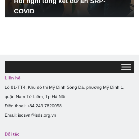
Hội nghị tổng kết dự án SRP-
COVID
Liên hệ
Lô 81-TT4, Khu đô thị Mỹ Đình Sông Đà, phường Mỹ Đình 1,
quận Nam Từ Liêm, Tp Hà Nội.
Điện thoại: +84.243.7820058
Email: isdsvn@isds.org.vn
Đối tác