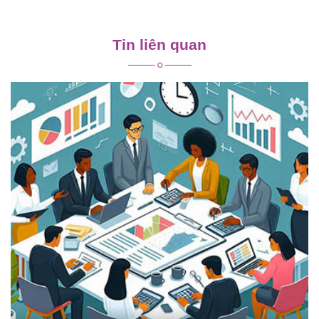
Điều
hướng
Tin liên quan
bài
viết