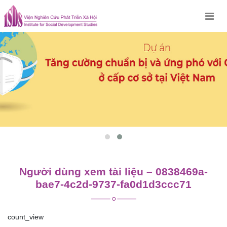
Skip
to
content
Người dùng xem tài liệu – 0838469a-
bae7-4c2d-9737-fa0d1d3ccc71
count_view