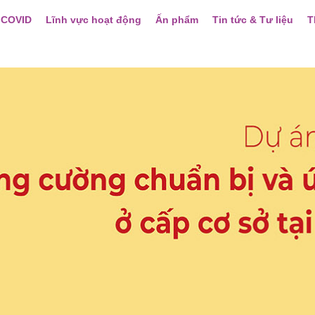
 COVID
Lĩnh vực hoạt động
Ấn phẩm
Tin tức & Tư liệu
T