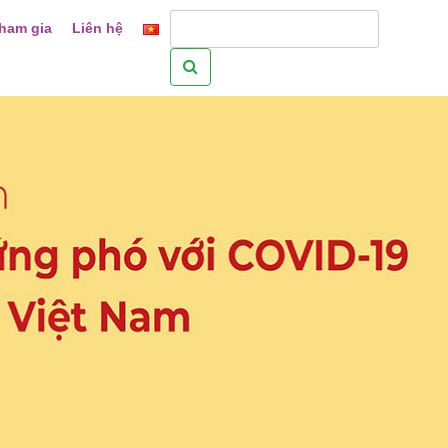
ham gia
Liên hệ
Tìm
kiếm
cho: