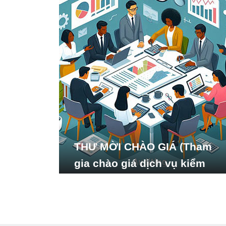
THƯ MỜI CHÀO GIÁ (Tham
gia chào giá dịch vụ kiểm
toán báo cáo tài chính năm
2024 của Viện Nghiên cứu
Phát triển Xã hội_ISDS)