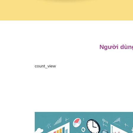
Người dùng
count_view
Điều
hướng
bài
viết