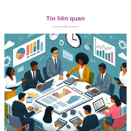
Điều
hướng
Tin liên quan
bài
viết