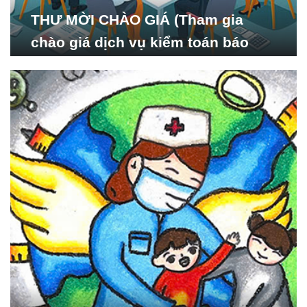
THƯ MỜI CHÀO GIÁ (Tham gia
chào giá dịch vụ kiểm toán báo
cáo tài chính năm 2024 của Viện
Nghiên cứu Phát triển Xã
hội_ISDS)