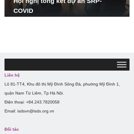
Hội nghị tổng kết dự án SRP-
COVID
Liên hệ
Lô 81-TT4, Khu đô thị Mỹ Đình Sông Đà, phường Mỹ Đình 1,
quận Nam Từ Liêm, Tp Hà Nội.
Điện thoại: +84.243.7820058
Email: isdsvn@isds.org.vn
Đối tác