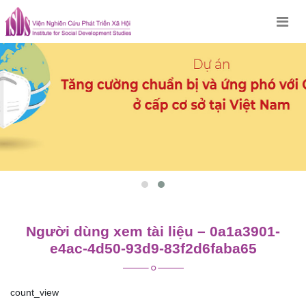
Skip
to
content
Người dùng xem tài liệu – 0a1a3901-
e4ac-4d50-93d9-83f2d6faba65
count_view