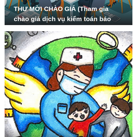
THƯ MỜI CHÀO GIÁ (Tham gia
chào giá dịch vụ kiểm toán báo
cáo tài chính năm 2024 của Viện
Nghiên cứu Phát triển Xã
hội_ISDS)