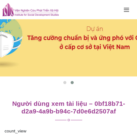
Skip
to
content
Người dùng xem tài liệu – 0bf18b71-
d2a9-4a9b-b94c-7d0e6d2507af
count_view