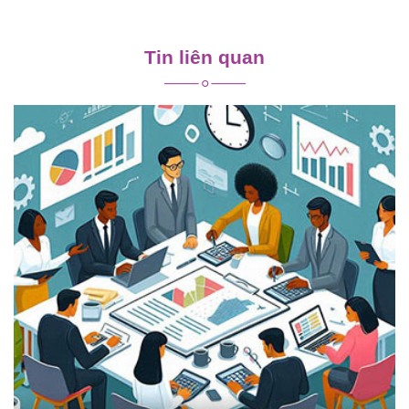
Điều
hướng
Tin liên quan
bài
viết