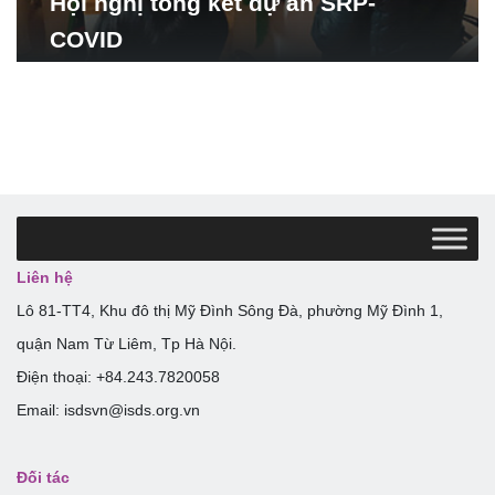
Hội nghị tổng kết dự án SRP-
COVID
Liên hệ
Lô 81-TT4, Khu đô thị Mỹ Đình Sông Đà, phường Mỹ Đình 1,
quận Nam Từ Liêm, Tp Hà Nội.
Điện thoại: +84.243.7820058
Email: isdsvn@isds.org.vn
Đối tác