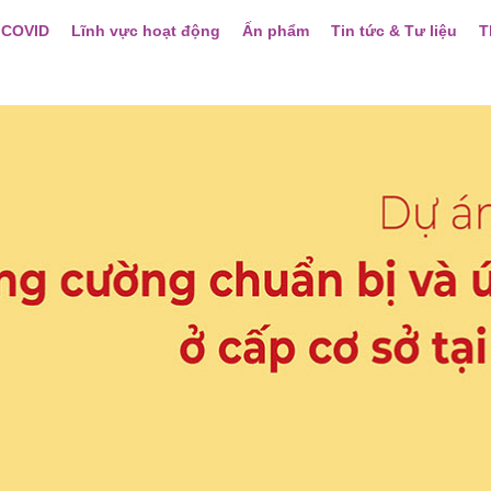
 COVID
Lĩnh vực hoạt động
Ấn phẩm
Tin tức & Tư liệu
T