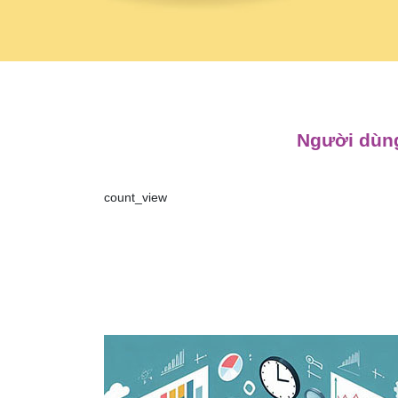
Người dùng
count_view
Điều
hướng
bài
viết