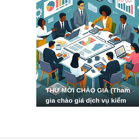
THƯ MỜI CHÀO GIÁ (Tham
gia chào giá dịch vụ kiểm
toán báo cáo tài chính năm
2024 của Viện Nghiên cứu
Phát triển Xã hội_ISDS)