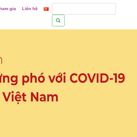
ham gia
Liên hệ
Tìm
kiếm
cho: