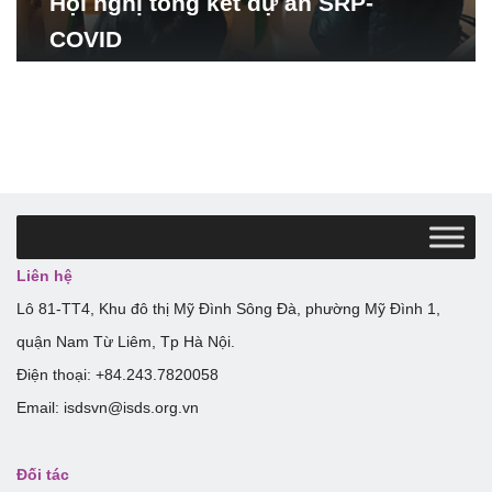
Hội nghị tổng kết dự án SRP-
COVID
Liên hệ
Lô 81-TT4, Khu đô thị Mỹ Đình Sông Đà, phường Mỹ Đình 1,
quận Nam Từ Liêm, Tp Hà Nội.
Điện thoại: +84.243.7820058
Email: isdsvn@isds.org.vn
Đối tác