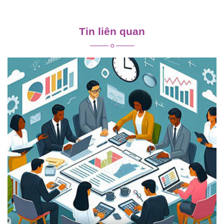
Điều
hướng
Tin liên quan
bài
viết