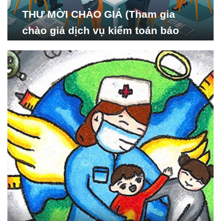
THƯ MỜI CHÀO GIÁ (Tham gia
chào giá dịch vụ kiểm toán báo
cáo tài chính năm 2024 của Viện
Nghiên cứu Phát triển Xã
hội_ISDS)