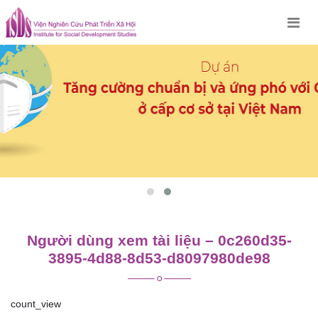
Skip
to
content
Người dùng xem tài liệu – 0c260d35-
3895-4d88-8d53-d8097980de98
count_view