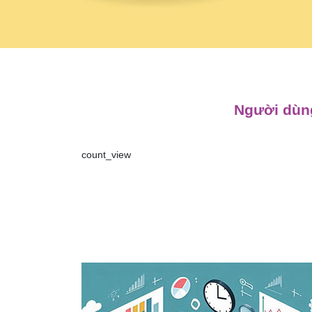
Người dùng
count_view
Điều
hướng
bài
viết