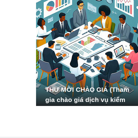
THƯ MỜI CHÀO GIÁ (Tham
gia chào giá dịch vụ kiểm
toán báo cáo tài chính năm
2024 của Viện Nghiên cứu
Phát triển Xã hội_ISDS)