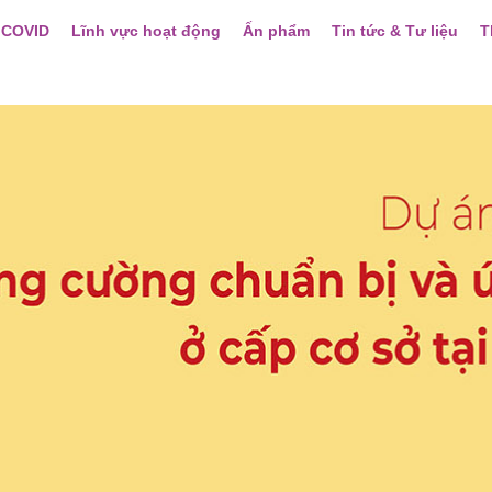
 COVID
Lĩnh vực hoạt động
Ấn phẩm
Tin tức & Tư liệu
T