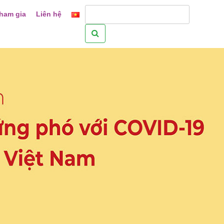
ham gia
Liên hệ
Tìm
kiếm
cho: