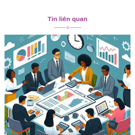
Điều
hướng
Tin liên quan
bài
viết