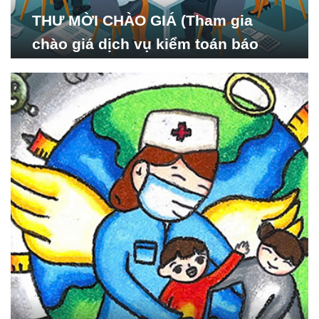
THƯ MỜI CHÀO GIÁ (Tham gia
chào giá dịch vụ kiểm toán báo
cáo tài chính năm 2024 của Viện
Nghiên cứu Phát triển Xã
hội_ISDS)