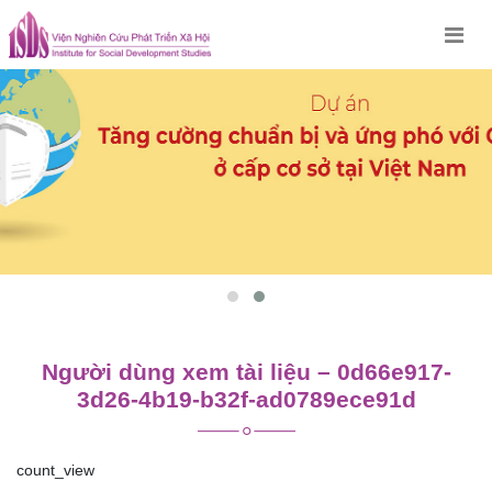
Skip
to
content
Người dùng xem tài liệu – 0d66e917-
3d26-4b19-b32f-ad0789ece91d
count_view