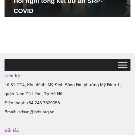
Hội nghị tổng kết dự án SRP-
COVID
Liên hệ
Lô 81-TT4, Khu đô thị Mỹ Đình Sông Đà, phường Mỹ Đình 1,
quận Nam Từ Liêm, Tp Hà Nội.
Điện thoại: +84.243.7820058
Email: isdsvn@isds.org.vn
Đối tác