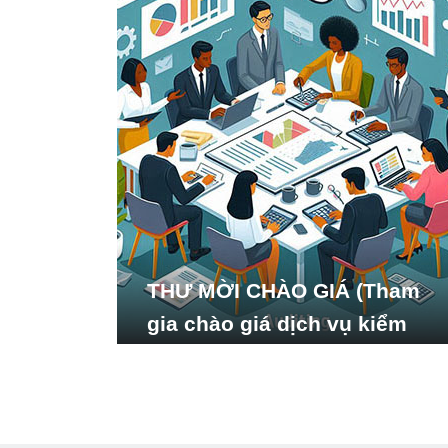
THƯ MỜI CHÀO GIÁ (Tham
gia chào giá dịch vụ kiểm
toán báo cáo tài chính năm
2024 của Viện Nghiên cứu
Phát triển Xã hội_ISDS)