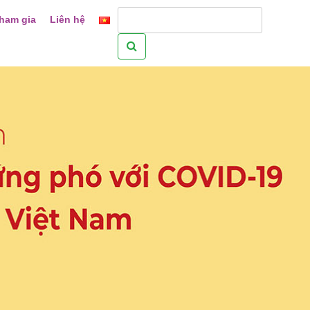
ham gia
Liên hệ
Tìm
kiếm
cho: