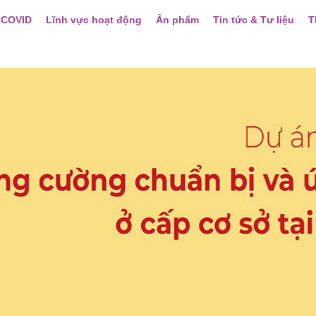
 COVID
Lĩnh vực hoạt động
Ấn phẩm
Tin tức & Tư liệu
T