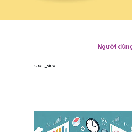
Người dùng
count_view
Điều
hướng
bài
viết