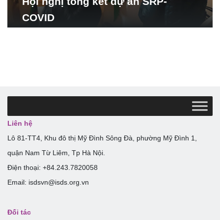
Hội nghị tổng kết dự án SRP-
COVID
Liên hệ
Lô 81-TT4, Khu đô thị Mỹ Đình Sông Đà, phường Mỹ Đình 1,
quận Nam Từ Liêm, Tp Hà Nội.
Điện thoại: +84.243.7820058
Email: isdsvn@isds.org.vn
Đối tác