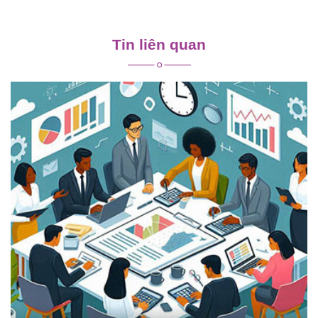
Điều
hướng
Tin liên quan
bài
viết