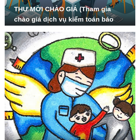
THƯ MỜI CHÀO GIÁ (Tham gia
chào giá dịch vụ kiểm toán báo
cáo tài chính năm 2024 của Viện
Nghiên cứu Phát triển Xã
hội_ISDS)