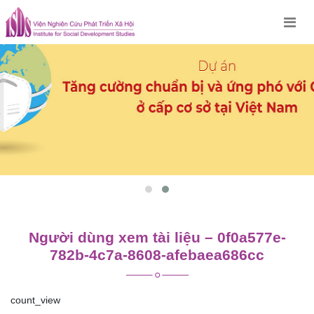
Skip
to
content
Người dùng xem tài liệu – 0f0a577e-
782b-4c7a-8608-afebaea686cc
count_view