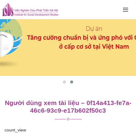
Skip
to
content
Người dùng xem tài liệu – 0f14a413-fe7a-
46c6-93c9-e17b602f50c3
count_view