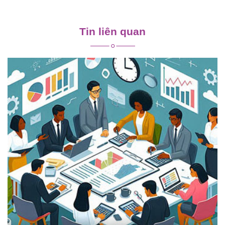
Điều
hướng
Tin liên quan
bài
viết