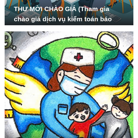
THƯ MỜI CHÀO GIÁ (Tham gia
chào giá dịch vụ kiểm toán báo
cáo tài chính năm 2024 của Viện
Nghiên cứu Phát triển Xã
hội_ISDS)