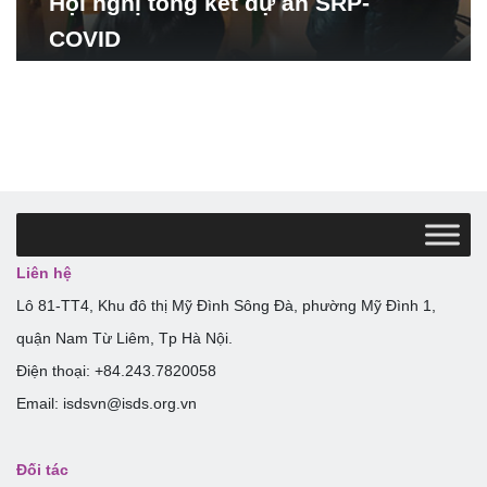
Hội nghị tổng kết dự án SRP-
COVID
Liên hệ
Lô 81-TT4, Khu đô thị Mỹ Đình Sông Đà, phường Mỹ Đình 1,
quận Nam Từ Liêm, Tp Hà Nội.
Điện thoại: +84.243.7820058
Email: isdsvn@isds.org.vn
Đối tác