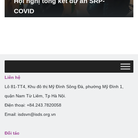
Hội nghị tổng kết dự án SRP-
COVID
Liên hệ
Lô 81-TT4, Khu đô thị Mỹ Đình Sông Đà, phường Mỹ Đình 1,
quận Nam Từ Liêm, Tp Hà Nội.
Điện thoại: +84.243.7820058
Email: isdsvn@isds.org.vn
Đối tác