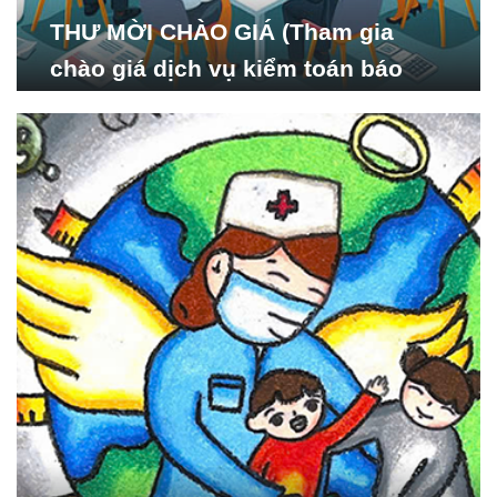
THƯ MỜI CHÀO GIÁ (Tham gia
chào giá dịch vụ kiểm toán báo
cáo tài chính năm 2024 của Viện
Nghiên cứu Phát triển Xã
hội_ISDS)