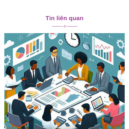
Điều
hướng
Tin liên quan
bài
viết