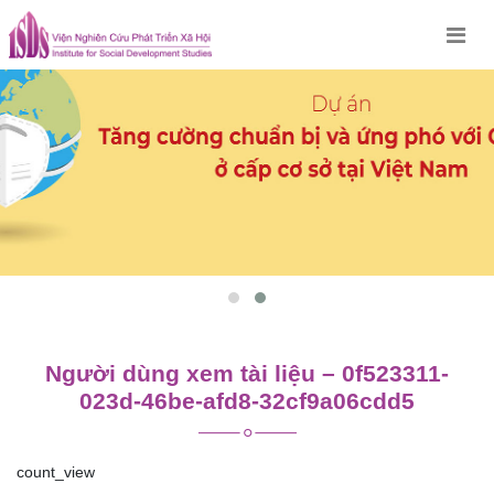
Skip
to
content
Người dùng xem tài liệu – 0f523311-
023d-46be-afd8-32cf9a06cdd5
count_view