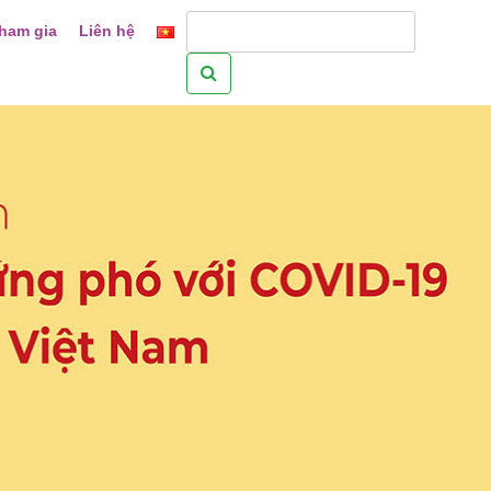
ham gia
Liên hệ
Tìm
kiếm
cho: