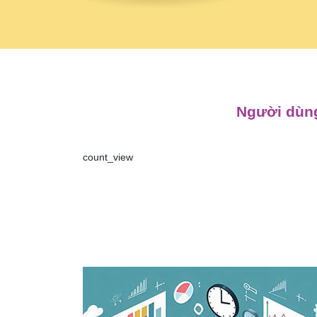
Người dùng
count_view
Điều
hướng
bài
viết