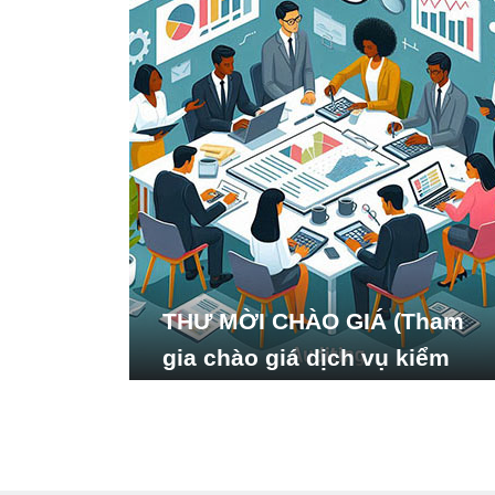
THƯ MỜI CHÀO GIÁ (Tham
gia chào giá dịch vụ kiểm
toán báo cáo tài chính năm
2024 của Viện Nghiên cứu
Phát triển Xã hội_ISDS)