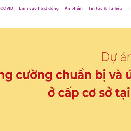
 COVID
Lĩnh vực hoạt động
Ấn phẩm
Tin tức & Tư liệu
T