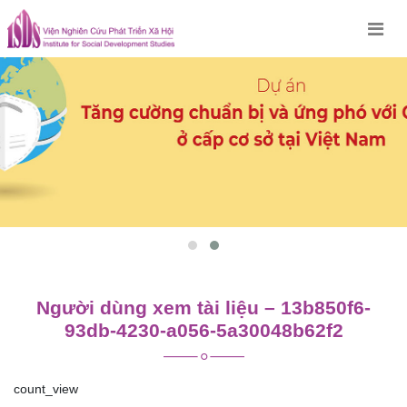
Skip
to
content
Người dùng xem tài liệu – 13b850f6-
93db-4230-a056-5a30048b62f2
count_view