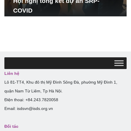
Hội nghị tổng kết dự án SRP-
COVID
Liên hệ
Lô 81-TT4, Khu đô thị Mỹ Đình Sông Đà, phường Mỹ Đình 1,
quận Nam Từ Liêm, Tp Hà Nội.
Điện thoại: +84.243.7820058
Email: isdsvn@isds.org.vn
Đối tác