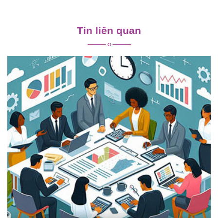
Điều
hướng
Tin liên quan
bài
viết