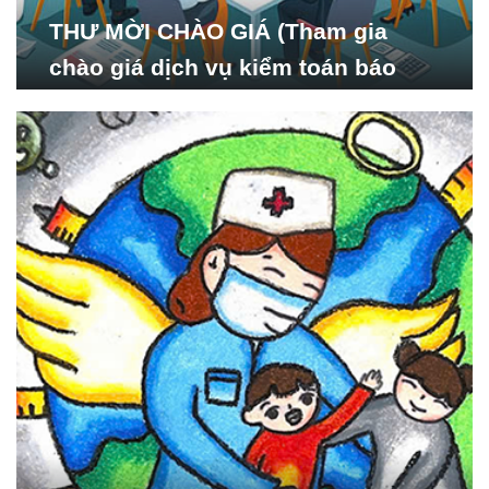
THƯ MỜI CHÀO GIÁ (Tham gia
chào giá dịch vụ kiểm toán báo
cáo tài chính năm 2024 của Viện
Nghiên cứu Phát triển Xã
hội_ISDS)