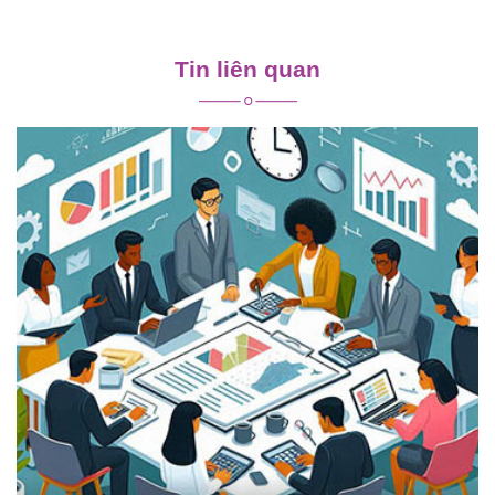
Điều
hướng
Tin liên quan
bài
viết