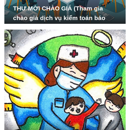
THƯ MỜI CHÀO GIÁ (Tham gia
chào giá dịch vụ kiểm toán báo
cáo tài chính năm 2024 của Viện
Nghiên cứu Phát triển Xã
hội_ISDS)