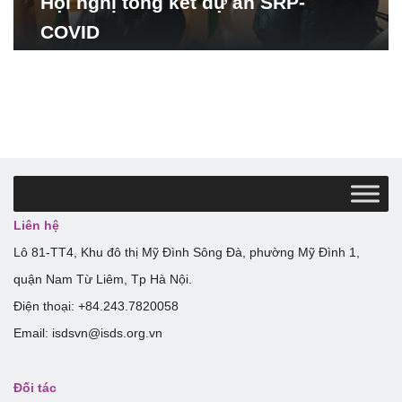
Hội nghị tổng kết dự án SRP-
COVID
Liên hệ
Lô 81-TT4, Khu đô thị Mỹ Đình Sông Đà, phường Mỹ Đình 1,
quận Nam Từ Liêm, Tp Hà Nội.
Điện thoại: +84.243.7820058
Email: isdsvn@isds.org.vn
Đối tác