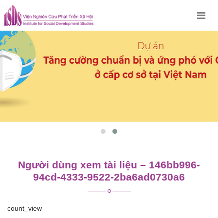
Skip
to
content
Người dùng xem tài liệu – 146bb996-
94cd-4333-9522-2ba6ad0730a6
count_view