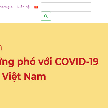
ham gia
Liên hệ
Tìm
kiếm
cho: