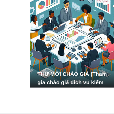
THƯ MỜI CHÀO GIÁ (Tham
gia chào giá dịch vụ kiểm
toán báo cáo tài chính năm
2024 của Viện Nghiên cứu
Phát triển Xã hội_ISDS)