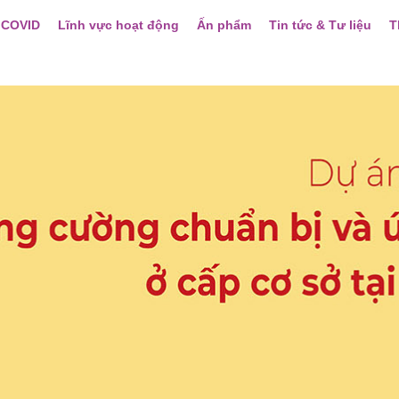
 COVID
Lĩnh vực hoạt động
Ấn phẩm
Tin tức & Tư liệu
T