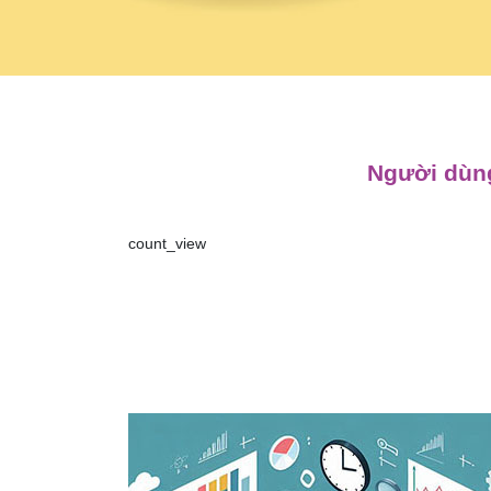
Người dùng
count_view
Điều
hướng
bài
viết