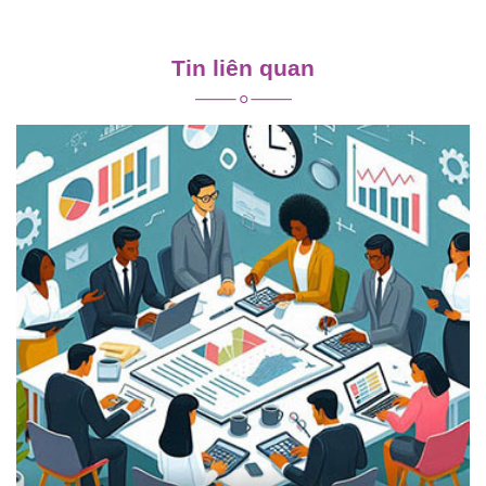
Điều
hướng
Tin liên quan
bài
viết