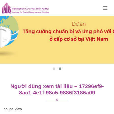
Skip
to
content
Người dùng xem tài liệu – 17296ef9-
8ac1-4e1f-98c5-9886f3186a09
count_view