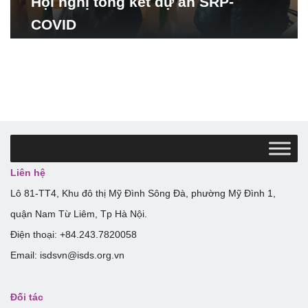
Hội nghị tổng kết dự án SRP-
COVID
Liên hệ
Lô 81-TT4, Khu đô thị Mỹ Đình Sông Đà, phường Mỹ Đình 1,
quận Nam Từ Liêm, Tp Hà Nội.
Điện thoại: +84.243.7820058
Email: isdsvn@isds.org.vn
Đối tác