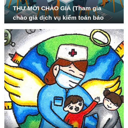
THƯ MỜI CHÀO GIÁ (Tham gia
chào giá dịch vụ kiểm toán báo
cáo tài chính năm 2024 của Viện
Nghiên cứu Phát triển Xã
hội_ISDS)