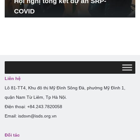
Hội nghị tổng kết dự án SRP-
COVID
Liên hệ
Lô 81-TT4, Khu đô thị Mỹ Đình Sông Đà, phường Mỹ Đình 1,
quận Nam Từ Liêm, Tp Hà Nội.
Điện thoại: +84.243.7820058
Email: isdsvn@isds.org.vn
Đối tác