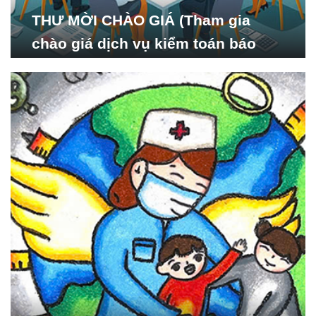
THƯ MỜI CHÀO GIÁ (Tham gia
chào giá dịch vụ kiểm toán báo
cáo tài chính năm 2024 của Viện
Nghiên cứu Phát triển Xã
hội_ISDS)