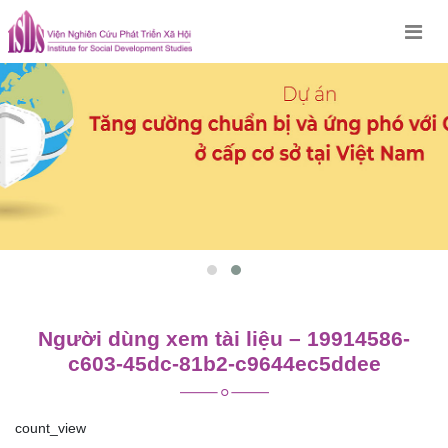
Skip
to
content
Người dùng xem tài liệu – 19914586-
c603-45dc-81b2-c9644ec5ddee
count_view