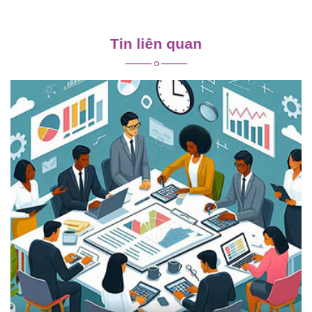
Điều
hướng
Tin liên quan
bài
viết