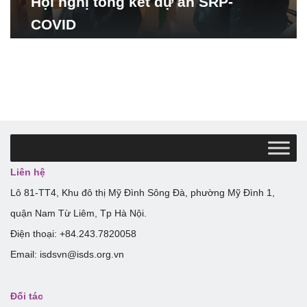
Hội nghị tổng kết dự án SRP-
COVID
Liên hệ
Lô 81-TT4, Khu đô thị Mỹ Đình Sông Đà, phường Mỹ Đình 1,
quận Nam Từ Liêm, Tp Hà Nội.
Điện thoại: +84.243.7820058
Email: isdsvn@isds.org.vn
Đối tác