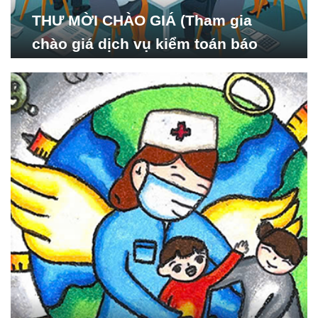
THƯ MỜI CHÀO GIÁ (Tham gia
chào giá dịch vụ kiểm toán báo
cáo tài chính năm 2024 của Viện
Nghiên cứu Phát triển Xã
hội_ISDS)