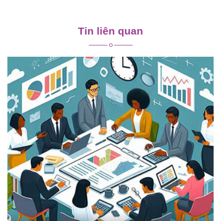
Điều
hướng
Tin liên quan
bài
viết