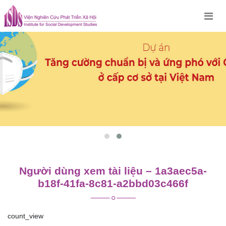
Skip
to
content
Người dùng xem tài liệu – 1a3aec5a-
b18f-41fa-8c81-a2bbd03c466f
count_view