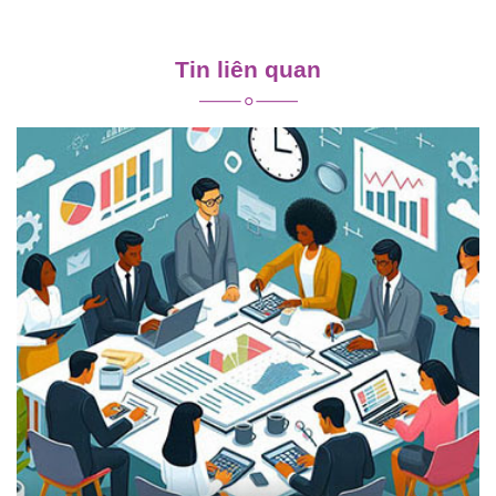
Điều
hướng
Tin liên quan
bài
viết