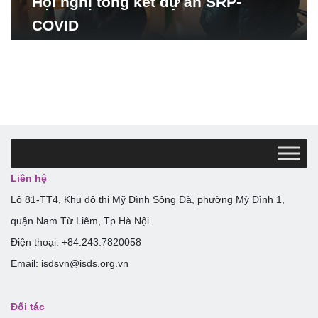
Hội nghị tổng kết dự án SRP-
COVID
Liên hệ
Lô 81-TT4, Khu đô thị Mỹ Đình Sông Đà, phường Mỹ Đình 1,
quận Nam Từ Liêm, Tp Hà Nội.
Điện thoại: +84.243.7820058
Email: isdsvn@isds.org.vn
Đối tác