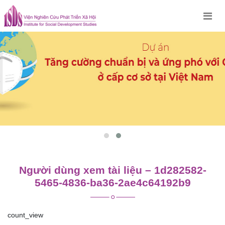
Skip
to
content
Người dùng xem tài liệu – 1d282582-
5465-4836-ba36-2ae4c64192b9
count_view