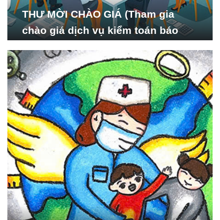
THƯ MỜI CHÀO GIÁ (Tham gia
chào giá dịch vụ kiểm toán báo
cáo tài chính năm 2024 của Viện
Nghiên cứu Phát triển Xã
hội_ISDS)