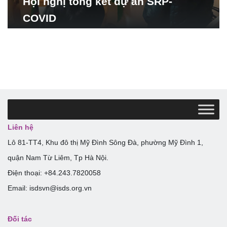
Hội nghị tổng kết dự án SRP-
COVID
Liên hệ
Lô 81-TT4, Khu đô thị Mỹ Đình Sông Đà, phường Mỹ Đình 1,
quận Nam Từ Liêm, Tp Hà Nội.
Điện thoại: +84.243.7820058
Email: isdsvn@isds.org.vn
Đối tác