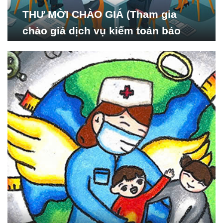
THƯ MỜI CHÀO GIÁ (Tham gia
chào giá dịch vụ kiểm toán báo
cáo tài chính năm 2024 của Viện
Nghiên cứu Phát triển Xã
hội_ISDS)