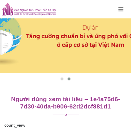
Skip
to
content
Người dùng xem tài liệu – 1e4a75d6-
7d30-40da-b906-62d2dcf881d1
count_view