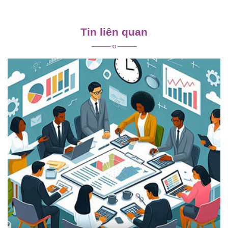
Điều
hướng
Tin liên quan
bài
viết