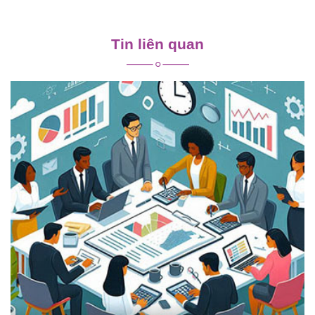
Điều
hướng
Tin liên quan
bài
viết