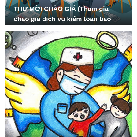
THƯ MỜI CHÀO GIÁ (Tham gia
chào giá dịch vụ kiểm toán báo
cáo tài chính năm 2024 của Viện
Nghiên cứu Phát triển Xã
hội_ISDS)