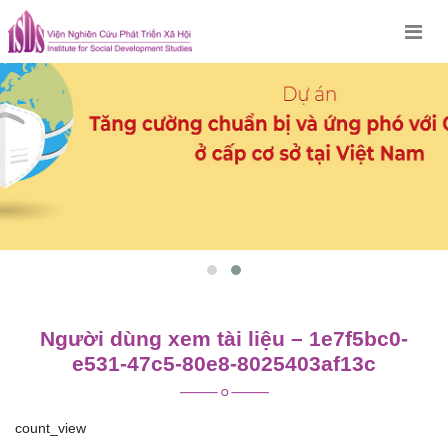
Skip
to
content
Người dùng xem tài liệu – 1e7f5bc0-
e531-47c5-80e8-8025403af13c
count_view