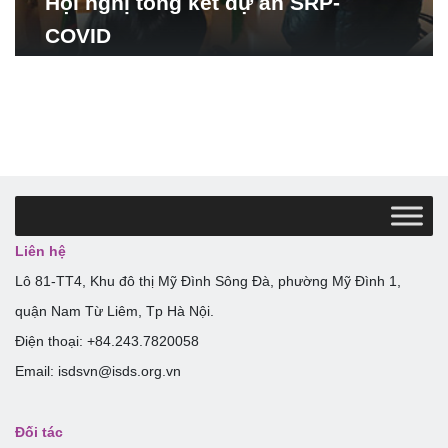
Hội nghị tổng kết dự án SRP-
COVID
Liên hệ
Lô 81-TT4, Khu đô thị Mỹ Đình Sông Đà, phường Mỹ Đình 1,
quận Nam Từ Liêm, Tp Hà Nội.
Điện thoại: +84.243.7820058
Email: isdsvn@isds.org.vn
Đối tác