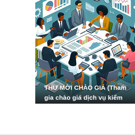
THƯ MỜI CHÀO GIÁ (Tham
gia chào giá dịch vụ kiểm
toán báo cáo tài chính năm
2024 của Viện Nghiên cứu
Phát triển Xã hội_ISDS)