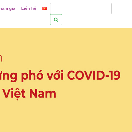
ham gia
Liên hệ
Tìm
kiếm
cho: