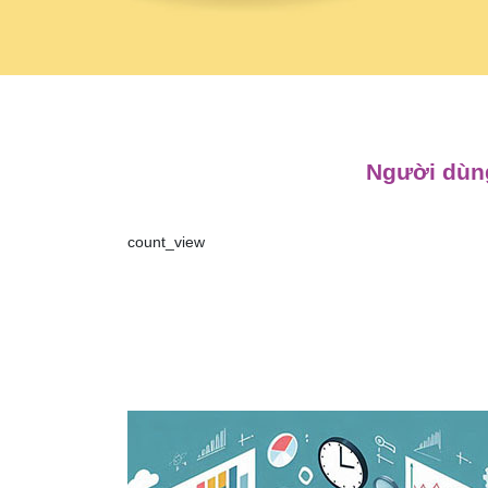
Người dùng
count_view
Điều
hướng
bài
viết