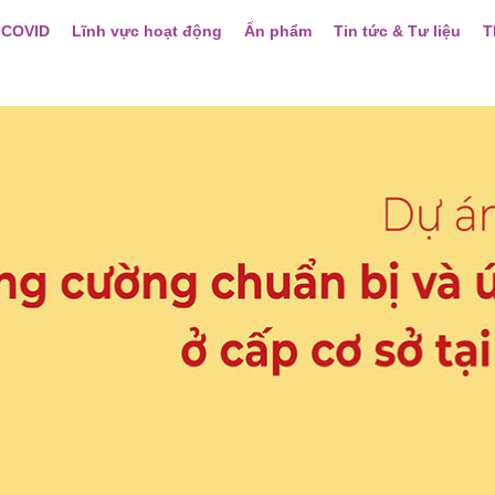
 COVID
Lĩnh vực hoạt động
Ấn phẩm
Tin tức & Tư liệu
T