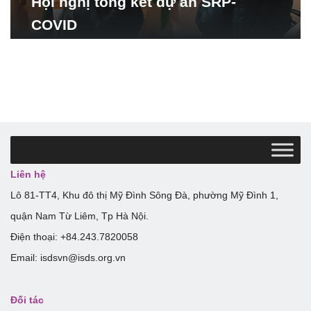
Hội nghị tổng kết dự án SRP-
COVID
Liên hệ
Lô 81-TT4, Khu đô thị Mỹ Đình Sông Đà, phường Mỹ Đình 1,
quận Nam Từ Liêm, Tp Hà Nội.
Điện thoại: +84.243.7820058
Email: isdsvn@isds.org.vn
Đối tác