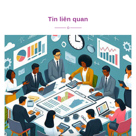
Điều
hướng
Tin liên quan
bài
viết