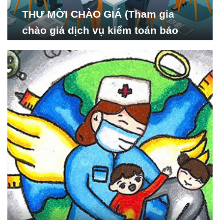
THƯ MỜI CHÀO GIÁ (Tham gia
chào giá dịch vụ kiểm toán báo
cáo tài chính năm 2024 của Viện
Nghiên cứu Phát triển Xã
hội_ISDS)