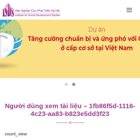
Skip
to
content
Người dùng xem tài liệu – 1fb86f5d-1116-
4c23-aa83-b823e5dd3f23
count_view