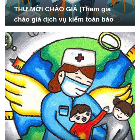
THƯ MỜI CHÀO GIÁ (Tham gia
chào giá dịch vụ kiểm toán báo
cáo tài chính năm 2024 của Viện
Nghiên cứu Phát triển Xã
hội_ISDS)