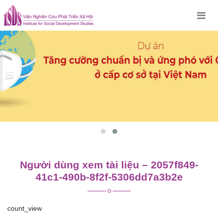
Skip
to
content
Người dùng xem tài liệu – 2057f849-
41c1-490b-8f2f-5306dd7a3b2e
count_view