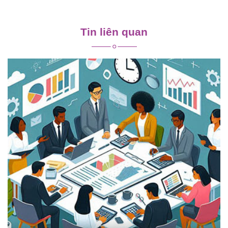
Điều
hướng
Tin liên quan
bài
viết