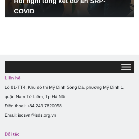
Hội nghị tổng kết dự án SRP-
COVID
Liên hệ
Lô 81-TT4, Khu đô thị Mỹ Đình Sông Đà, phường Mỹ Đình 1,
quận Nam Từ Liêm, Tp Hà Nội.
Điện thoại: +84.243.7820058
Email: isdsvn@isds.org.vn
Đối tác