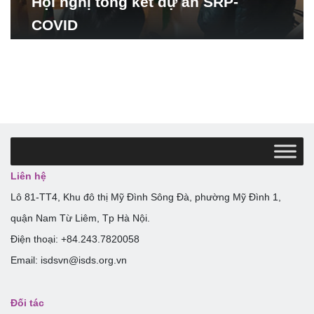
Hội nghị tổng kết dự án SRP-
COVID
Liên hệ
Lô 81-TT4, Khu đô thị Mỹ Đình Sông Đà, phường Mỹ Đình 1,
quận Nam Từ Liêm, Tp Hà Nội.
Điện thoại: +84.243.7820058
Email: isdsvn@isds.org.vn
Đối tác