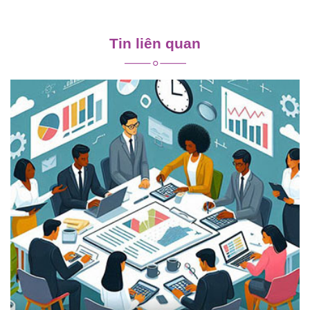
Điều
hướng
Tin liên quan
bài
viết