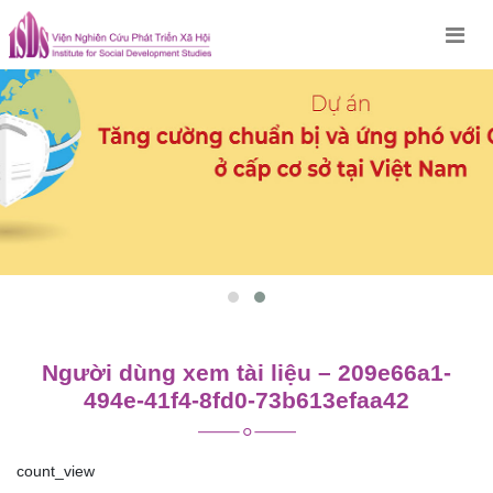
Skip
to
content
Người dùng xem tài liệu – 209e66a1-
494e-41f4-8fd0-73b613efaa42
count_view