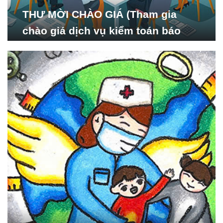
THƯ MỜI CHÀO GIÁ (Tham gia
chào giá dịch vụ kiểm toán báo
cáo tài chính năm 2024 của Viện
Nghiên cứu Phát triển Xã
hội_ISDS)