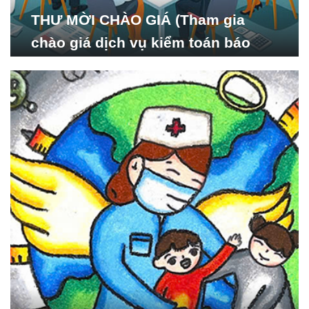
THƯ MỜI CHÀO GIÁ (Tham gia
chào giá dịch vụ kiểm toán báo
cáo tài chính năm 2024 của Viện
Nghiên cứu Phát triển Xã
hội_ISDS)