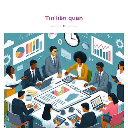
Điều
hướng
Tin liên quan
bài
viết