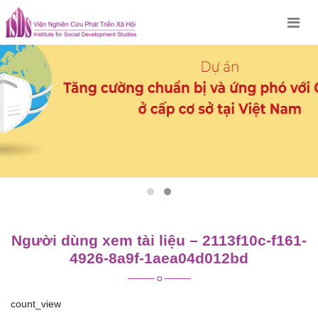
Skip
to
content
Người dùng xem tài liệu – 2113f10c-f161-
4926-8a9f-1aea04d012bd
count_view