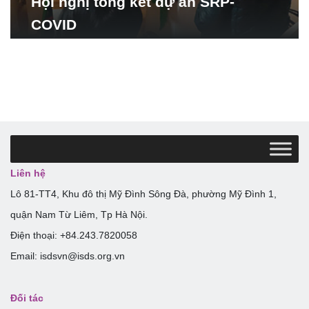
Hội nghị tổng kết dự án SRP-
COVID
Liên hệ
Lô 81-TT4, Khu đô thị Mỹ Đình Sông Đà, phường Mỹ Đình 1,
quận Nam Từ Liêm, Tp Hà Nội.
Điện thoại: +84.243.7820058
Email: isdsvn@isds.org.vn
Đối tác