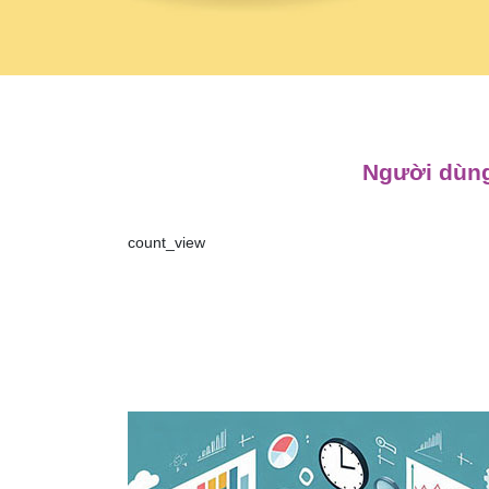
Người dùng
count_view
Điều
hướng
bài
viết