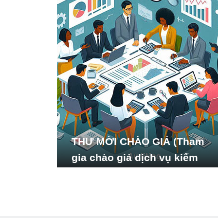
THƯ MỜI CHÀO GIÁ (Tham
gia chào giá dịch vụ kiểm
toán báo cáo tài chính năm
2024 của Viện Nghiên cứu
Phát triển Xã hội_ISDS)