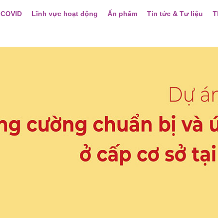
 COVID
Lĩnh vực hoạt động
Ấn phẩm
Tin tức & Tư liệu
T