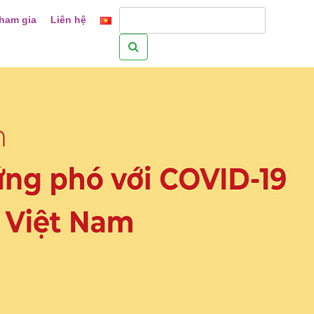
ham gia
Liên hệ
Tìm
kiếm
cho: