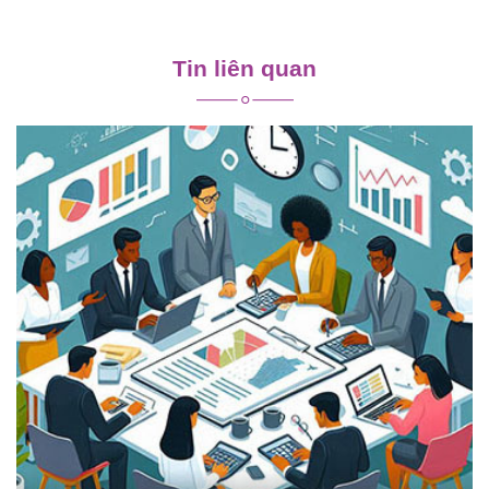
Điều
hướng
Tin liên quan
bài
viết