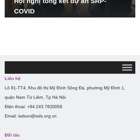
Hội nghị tổng kết dự án SRP-
COVID
Liên hệ
Lô 81-TT4, Khu đô thị Mỹ Đình Sông Đà, phường Mỹ Đình 1,
quận Nam Từ Liêm, Tp Hà Nội.
Điện thoại: +84.243.7820058
Email: isdsvn@isds.org.vn
Đối tác