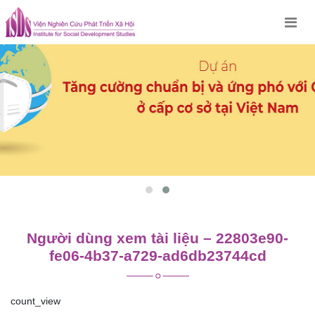
Skip
to
content
Người dùng xem tài liệu – 22803e90-
fe06-4b37-a729-ad6db23744cd
count_view