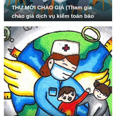
THƯ MỜI CHÀO GIÁ (Tham gia
chào giá dịch vụ kiểm toán báo
cáo tài chính năm 2024 của Viện
Nghiên cứu Phát triển Xã
hội_ISDS)