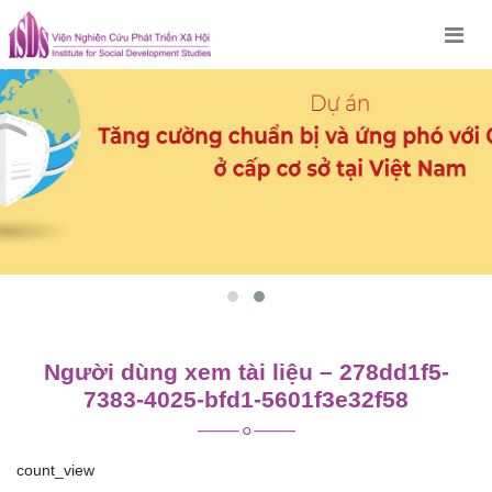
Skip
to
content
Người dùng xem tài liệu – 278dd1f5-
7383-4025-bfd1-5601f3e32f58
count_view