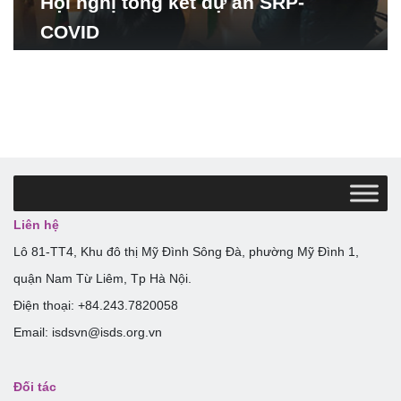
Hội nghị tổng kết dự án SRP-
COVID
Liên hệ
Lô 81-TT4, Khu đô thị Mỹ Đình Sông Đà, phường Mỹ Đình 1,
quận Nam Từ Liêm, Tp Hà Nội.
Điện thoại: +84.243.7820058
Email: isdsvn@isds.org.vn
Đối tác