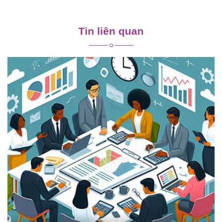
Điều
hướng
Tin liên quan
bài
viết