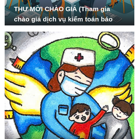
THƯ MỜI CHÀO GIÁ (Tham gia
chào giá dịch vụ kiểm toán báo
cáo tài chính năm 2024 của Viện
Nghiên cứu Phát triển Xã
hội_ISDS)