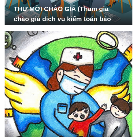
THƯ MỜI CHÀO GIÁ (Tham gia
chào giá dịch vụ kiểm toán báo
cáo tài chính năm 2024 của Viện
Nghiên cứu Phát triển Xã
hội_ISDS)