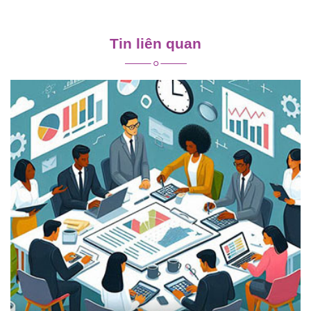
Điều
hướng
Tin liên quan
bài
viết