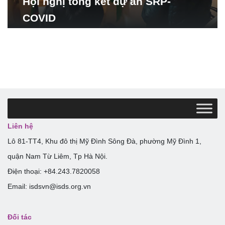
Hội nghị tổng kết dự án SRP-
COVID
Liên hệ
Lô 81-TT4, Khu đô thị Mỹ Đình Sông Đà, phường Mỹ Đình 1,
quận Nam Từ Liêm, Tp Hà Nội.
Điện thoại: +84.243.7820058
Email: isdsvn@isds.org.vn
Đối tác