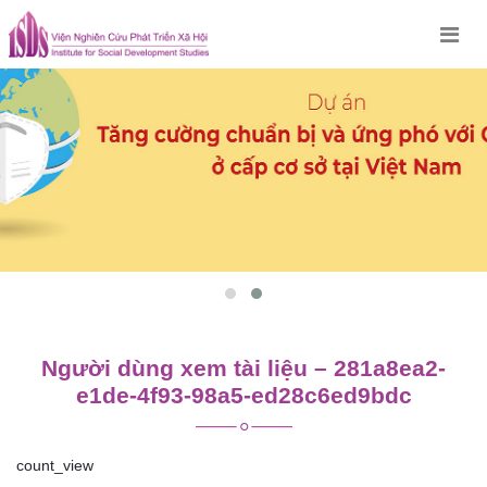
Skip
to
content
Người dùng xem tài liệu – 281a8ea2-
e1de-4f93-98a5-ed28c6ed9bdc
count_view