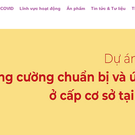
 COVID
Lĩnh vực hoạt động
Ấn phẩm
Tin tức & Tư liệu
T