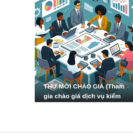
THƯ MỜI CHÀO GIÁ (Tham
gia chào giá dịch vụ kiểm
toán báo cáo tài chính năm
2024 của Viện Nghiên cứu
Phát triển Xã hội_ISDS)