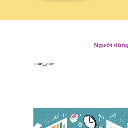
Người dùng
count_view
Điều
hướng
bài
viết