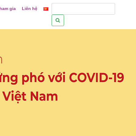
ham gia
Liên hệ
Tìm
kiếm
cho: