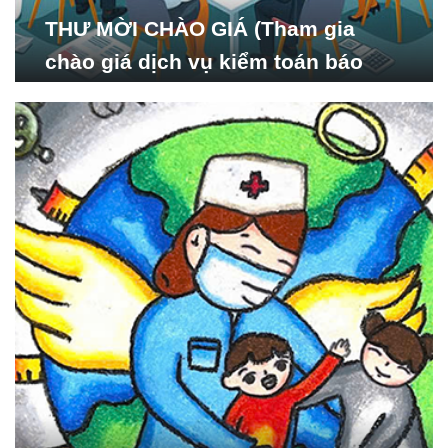
THƯ MỜI CHÀO GIÁ (Tham gia
chào giá dịch vụ kiểm toán báo
cáo tài chính năm 2024 của Viện
Nghiên cứu Phát triển Xã
hội_ISDS)