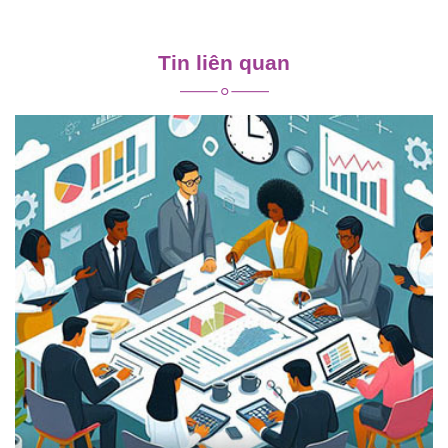
Điều
hướng
Tin liên quan
bài
viết