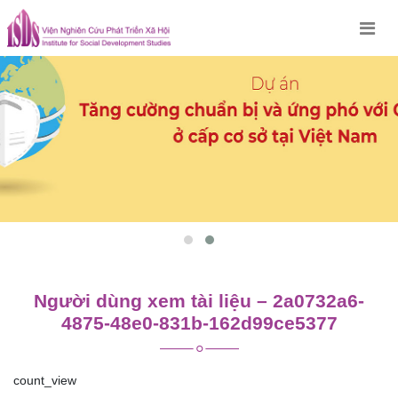
Skip
to
content
Người dùng xem tài liệu – 2a0732a6-
4875-48e0-831b-162d99ce5377
count_view