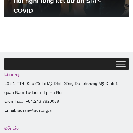
Hội nghị tổng kết dự án SRP-
COVID
Liên hệ
Lô 81-TT4, Khu đô thị Mỹ Đình Sông Đà, phường Mỹ Đình 1,
quận Nam Từ Liêm, Tp Hà Nội.
Điện thoại: +84.243.7820058
Email: isdsvn@isds.org.vn
Đối tác