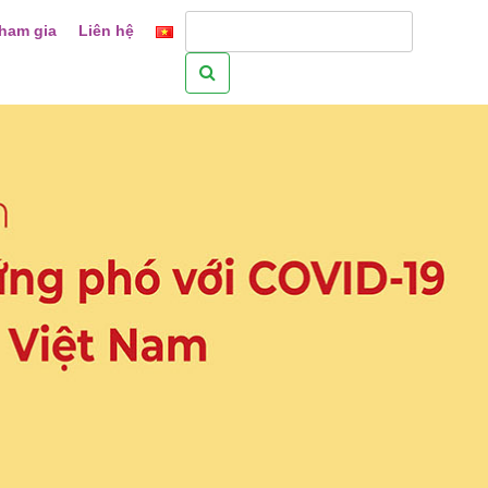
ham gia
Liên hệ
Tìm
kiếm
cho: