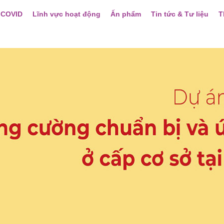
 COVID
Lĩnh vực hoạt động
Ấn phẩm
Tin tức & Tư liệu
T