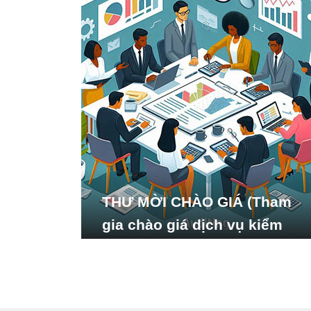
THƯ MỜI CHÀO GIÁ (Tham
gia chào giá dịch vụ kiểm
toán báo cáo tài chính năm
2024 của Viện Nghiên cứu
Phát triển Xã hội_ISDS)