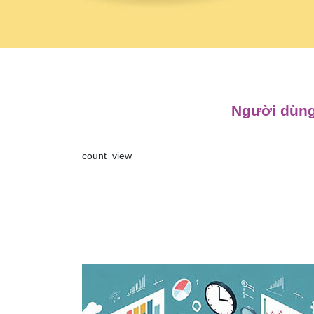
Người dùng
count_view
Điều
hướng
bài
viết