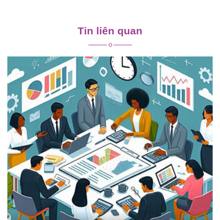
Điều
hướng
Tin liên quan
bài
viết