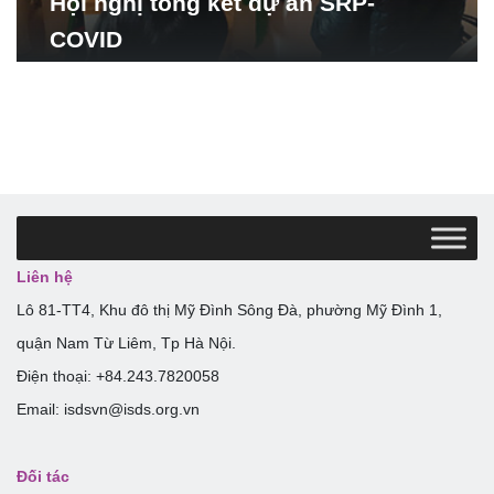
Hội nghị tổng kết dự án SRP-
COVID
Liên hệ
Lô 81-TT4, Khu đô thị Mỹ Đình Sông Đà, phường Mỹ Đình 1,
quận Nam Từ Liêm, Tp Hà Nội.
Điện thoại: +84.243.7820058
Email: isdsvn@isds.org.vn
Đối tác