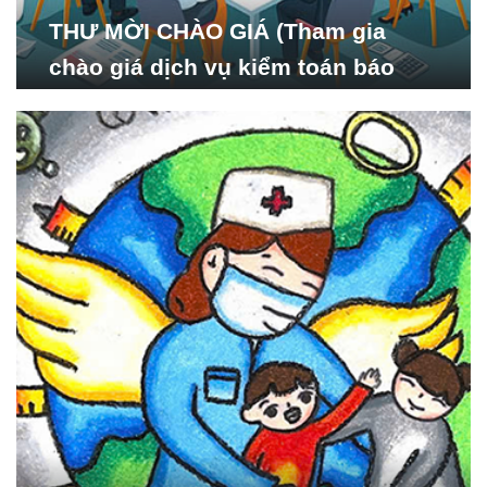
THƯ MỜI CHÀO GIÁ (Tham gia
chào giá dịch vụ kiểm toán báo
cáo tài chính năm 2024 của Viện
Nghiên cứu Phát triển Xã
hội_ISDS)