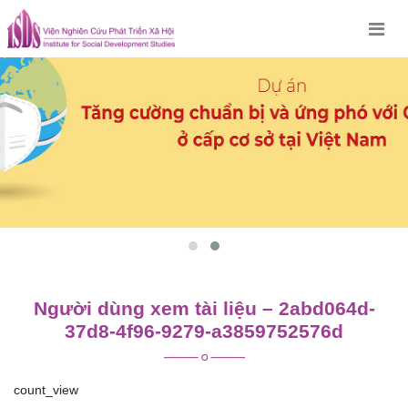
Skip
to
content
Người dùng xem tài liệu – 2abd064d-
37d8-4f96-9279-a3859752576d
count_view