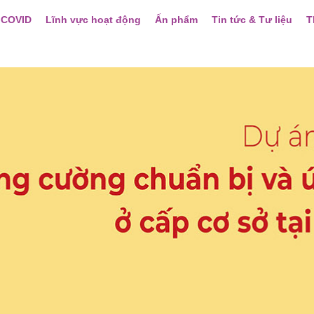
 COVID
Lĩnh vực hoạt động
Ấn phẩm
Tin tức & Tư liệu
T