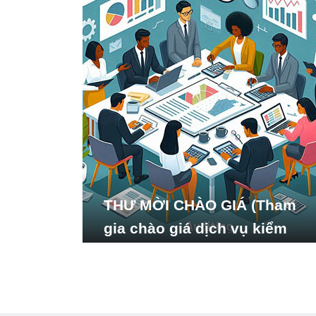
THƯ MỜI CHÀO GIÁ (Tham
gia chào giá dịch vụ kiểm
toán báo cáo tài chính năm
2024 của Viện Nghiên cứu
Phát triển Xã hội_ISDS)