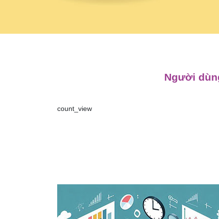
Người dùng
count_view
Điều
hướng
bài
viết