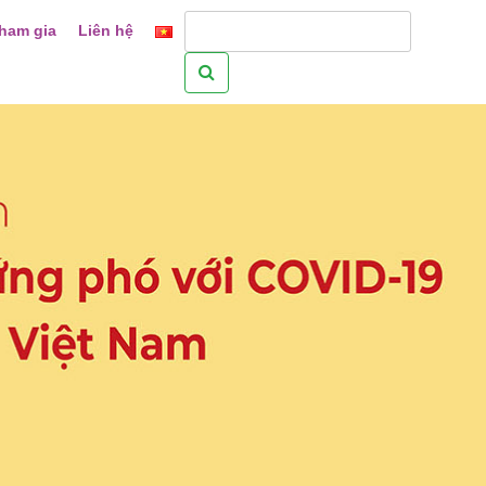
ham gia
Liên hệ
Tìm
kiếm
cho: