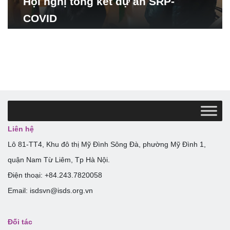
Hội nghị tổng kết dự án SRP-
COVID
Liên hệ
Lô 81-TT4, Khu đô thị Mỹ Đình Sông Đà, phường Mỹ Đình 1,
quận Nam Từ Liêm, Tp Hà Nội.
Điện thoại: +84.243.7820058
Email: isdsvn@isds.org.vn
Đối tác