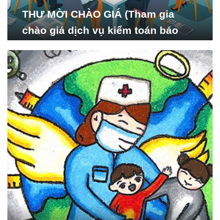
THƯ MỜI CHÀO GIÁ (Tham gia
chào giá dịch vụ kiểm toán báo
cáo tài chính năm 2024 của Viện
Nghiên cứu Phát triển Xã
hội_ISDS)