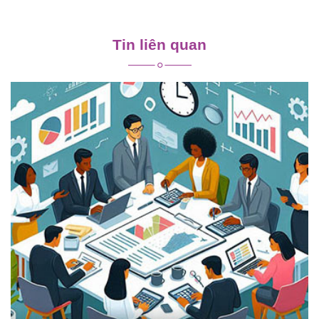
Điều
hướng
Tin liên quan
bài
viết