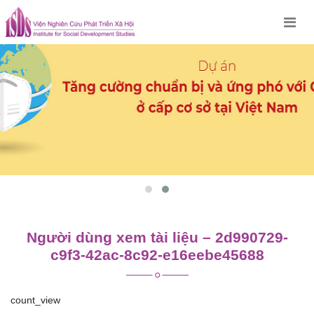
Skip
to
content
Người dùng xem tài liệu – 2d990729-
c9f3-42ac-8c92-e16eebe45688
count_view