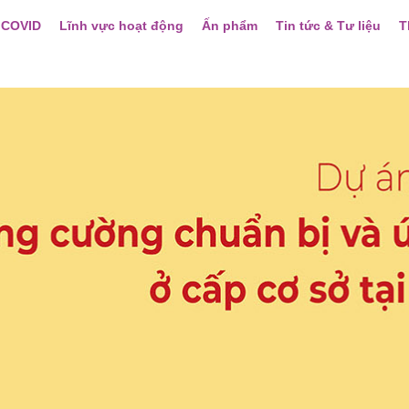
 COVID
Lĩnh vực hoạt động
Ấn phẩm
Tin tức & Tư liệu
T