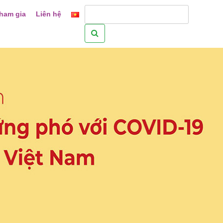
ham gia
Liên hệ
Tìm
kiếm
cho: