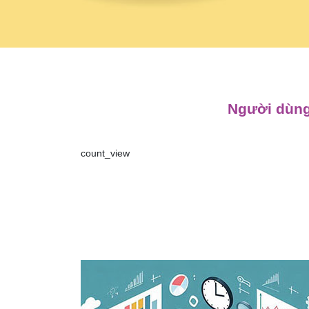
Người dùng
count_view
Điều
hướng
bài
viết