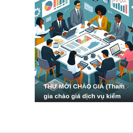
THƯ MỜI CHÀO GIÁ (Tham
gia chào giá dịch vụ kiểm
toán báo cáo tài chính năm
2024 của Viện Nghiên cứu
Phát triển Xã hội_ISDS)